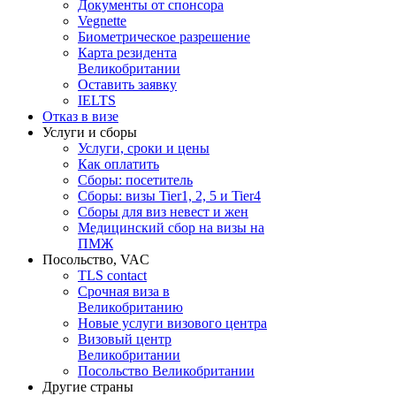
Документы от спонсора
Vegnette
Биометрическое разрешение
Карта резидента
Великобритании
Оставить заявку
IELTS
Отказ в визе
Услуги и сборы
Услуги, сроки и цены
Как оплатить
Сборы: посетитель
Сборы: визы Tier1, 2, 5 и Tier4
Сборы для виз невест и жен
Медицинский сбор на визы на
ПМЖ
Посольство, VAC
TLS contact
Срочная виза в
Великобританию
Новые услуги визового центра
Визовый центр
Великобритании
Посольство Великобритании
Другие страны