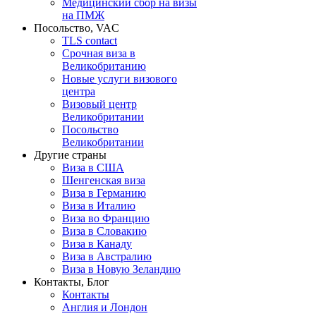
Медицинский сбор на визы
на ПМЖ
Посольство, VAC
TLS contact
Срочная виза в
Великобританию
Новые услуги визового
центра
Визовый центр
Великобритании
Посольство
Великобритании
Другие страны
Виза в США
Шенгенская виза
Виза в Германию
Виза в Италию
Виза во Францию
Виза в Словакию
Виза в Канаду
Виза в Австралию
Виза в Новую Зеландию
Контакты, Блог
Контакты
Англия и Лондон