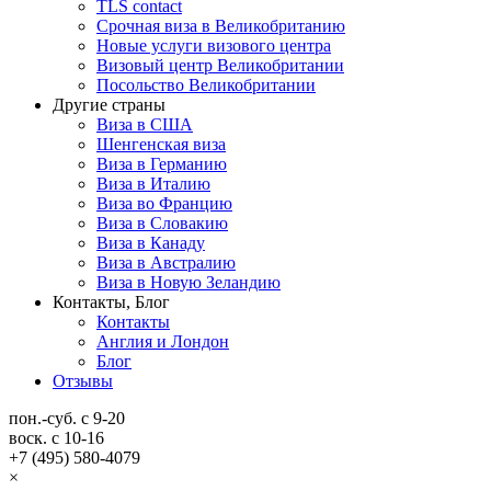
TLS contact
Срочная виза в Великобританию
Новые услуги визового центра
Визовый центр Великобритании
Посольство Великобритании
Другие страны
Виза в США
Шенгенская виза
Виза в Германию
Виза в Италию
Виза во Францию
Виза в Словакию
Виза в Канаду
Виза в Австралию
Виза в Новую Зеландию
Контакты, Блог
Контакты
Англия и Лондон
Блог
Отзывы
пон.-суб. с 9-20
воск. с 10-16
+7 (495) 580-4079
×