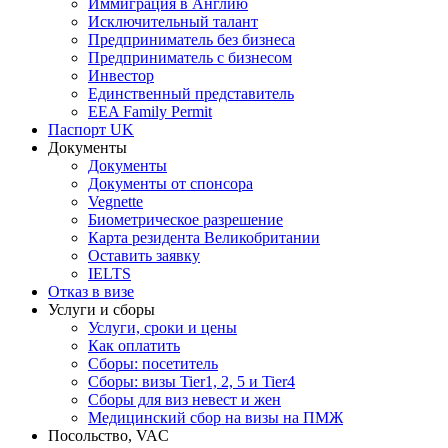
Иммиграция в Англию
Исключительный талант
Предприниматель без бизнеса
Предприниматель с бизнесом
Инвестор
Единственный представитель
EEA Family Permit
Паспорт UK
Документы
Документы
Документы от спонсора
Vegnette
Биометрическое разрешение
Карта резидента Великобритании
Оставить заявку
IELTS
Отказ в визе
Услуги и сборы
Услуги, сроки и цены
Как оплатить
Сборы: посетитель
Сборы: визы Tier1, 2, 5 и Tier4
Сборы для виз невест и жен
Медицинский сбор на визы на ПМЖ
Посольство, VAC