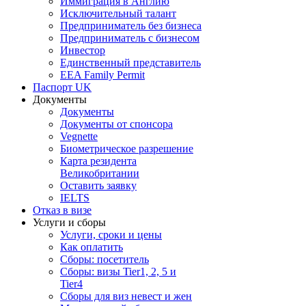
Иммиграция в Англию
Исключительный талант
Предприниматель без бизнеса
Предприниматель с бизнесом
Инвестор
Единственный представитель
EEA Family Permit
Паспорт UK
Документы
Документы
Документы от спонсора
Vegnette
Биометрическое разрешение
Карта резидента
Великобритании
Оставить заявку
IELTS
Отказ в визе
Услуги и сборы
Услуги, сроки и цены
Как оплатить
Сборы: посетитель
Сборы: визы Tier1, 2, 5 и
Tier4
Сборы для виз невест и жен