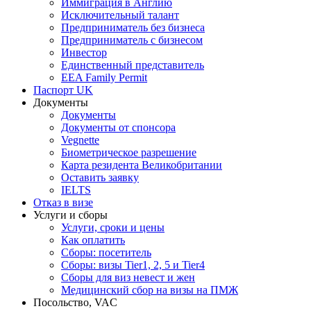
Иммиграция в Англию
Исключительный талант
Предприниматель без бизнеса
Предприниматель с бизнесом
Инвестор
Единственный представитель
EEA Family Permit
Паспорт UK
Документы
Документы
Документы от спонсора
Vegnette
Биометрическое разрешение
Карта резидента Великобритании
Оставить заявку
IELTS
Отказ в визе
Услуги и сборы
Услуги, сроки и цены
Как оплатить
Сборы: посетитель
Сборы: визы Tier1, 2, 5 и Tier4
Сборы для виз невест и жен
Медицинский сбор на визы на ПМЖ
Посольство, VAC