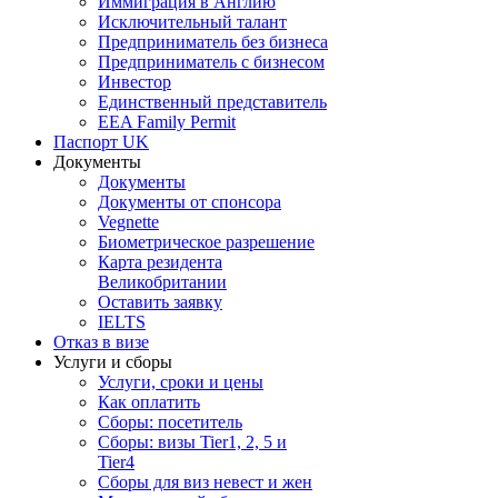
Иммиграция в Англию
Исключительный талант
Предприниматель без бизнеса
Предприниматель с бизнесом
Инвестор
Единственный представитель
EEA Family Permit
Паспорт UK
Документы
Документы
Документы от спонсора
Vegnette
Биометрическое разрешение
Карта резидента
Великобритании
Оставить заявку
IELTS
Отказ в визе
Услуги и сборы
Услуги, сроки и цены
Как оплатить
Сборы: посетитель
Сборы: визы Tier1, 2, 5 и
Tier4
Сборы для виз невест и жен