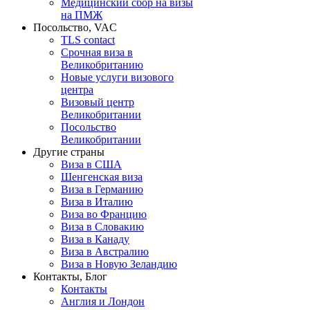
Медицинский сбор на визы
на ПМЖ
Посольство, VAC
TLS contact
Срочная виза в
Великобританию
Новые услуги визового
центра
Визовый центр
Великобритании
Посольство
Великобритании
Другие страны
Виза в США
Шенгенская виза
Виза в Германию
Виза в Италию
Виза во Францию
Виза в Словакию
Виза в Канаду
Виза в Австралию
Виза в Новую Зеландию
Контакты, Блог
Контакты
Англия и Лондон