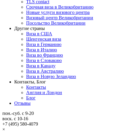
TLS contact
Срочная виза в Великобританию
Новые услуги визового центра
Визовый центр Великобритании
Посольство Великобритании
Другие страны
Виза в США
Шенгенская виза
Виза в Германию
Виза в Италию
Виза во Францию
Виза в Словакию
Виза в Канаду
Виза в Австралию
Виза в Новую Зеландию
Контакты, Блог
Контакты
Англия и Лондон
Блог
Отзывы
пон.-суб. с 9-20
воск. с 10-16
+7 (495) 580-4079
×