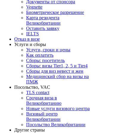
Документы от спонсора
Vegnette
Биометрическое разрешение
Карта резидента
Великобритании
Оставить заявку
IELTS
Отказ в визе
Услуги и сборы
Услуги, сроки и цены
Как оплатить
Сборы: посетитель
Сборы: визы Tier1, 2, 5 и Tier4
Сборы для виз невест и жен
Медицинский сбор на визы на
ПМЖ
Посольство, VAC
TLS contact
Срочная виза в
Великобританию
Новые услуги визового центра
Визовый центр
Великобритании
Посольство Великобритании
Другие страны