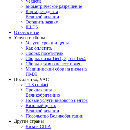
Vegnette
Биометрическое разрешение
Карта резидента
Великобритании
Оставить заявку
IELTS
Отказ в визе
Услуги и сборы
Услуги, сроки и цены
Как оплатить
Сборы: посетитель
Сборы: визы Tier1, 2, 5 и Tier4
Сборы для виз невест и жен
Медицинский сбор на визы на
ПМЖ
Посольство, VAC
TLS contact
Срочная виза в
Великобританию
Новые услуги визового центра
Визовый центр
Великобритании
Посольство Великобритании
Другие страны
Виза в США