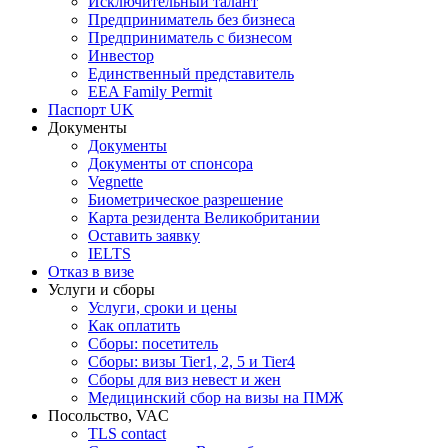
Исключительный талант
Предприниматель без бизнеса
Предприниматель с бизнесом
Инвестор
Единственный представитель
EEA Family Permit
Паспорт UK
Документы
Документы
Документы от спонсора
Vegnette
Биометрическое разрешение
Карта резидента Великобритании
Оставить заявку
IELTS
Отказ в визе
Услуги и сборы
Услуги, сроки и цены
Как оплатить
Сборы: посетитель
Сборы: визы Tier1, 2, 5 и Tier4
Сборы для виз невест и жен
Медицинский сбор на визы на ПМЖ
Посольство, VAC
TLS contact