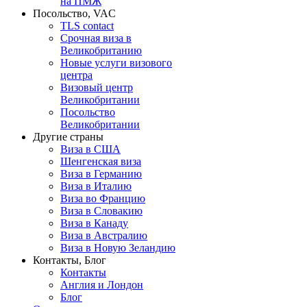
на ПМЖ
Посольство, VAC
TLS contact
Срочная виза в
Великобританию
Новые услуги визового
центра
Визовый центр
Великобритании
Посольство
Великобритании
Другие страны
Виза в США
Шенгенская виза
Виза в Германию
Виза в Италию
Виза во Францию
Виза в Словакию
Виза в Канаду
Виза в Австралию
Виза в Новую Зеландию
Контакты, Блог
Контакты
Англия и Лондон
Блог