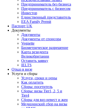
Предприниматель без бизнеса
Предприниматель с бизнесом
Инвестор
Единственный представитель
EEA Family Permit
Паспорт UK
Документы
Документы
Документы от спонсора
Vegnette
Биометрическое разрешение
Карта резидента
Великобритании
Оставить заявку
IELTS
Отказ в визе
Услуги и сборы
Услуги, сроки и цены
Как оплатить
Сборы: посетитель
Сборы: визы Tier1, 2, 5 и
Tier4
Сборы для виз невест и жен
Медицинский сбор на визы